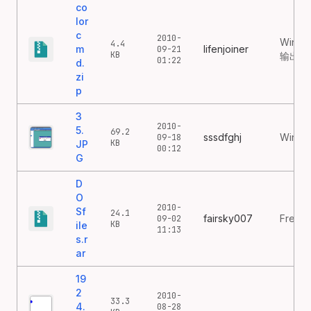
co
lor
c
2010-
Windo
4.4
m
lifenjoiner
09-21
KB
输出工
01:22
d.
zi
p
3
2010-
5.
69.2
sssdfghj
WinNT
09-18
KB
JP
00:12
G
D
O
2010-
Sf
24.1
fairsky007
Free
09-02
KB
ile
11:13
s.r
ar
19
2
2010-
33.3
4.
08-28