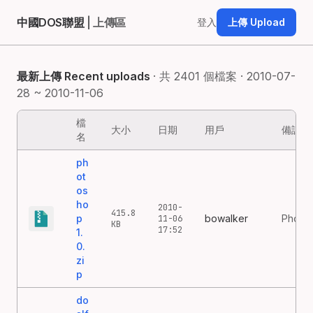
中國DOS聯盟
| 上傳區
登入
上傳 Upload
最新上傳 Recent uploads
· 共 2401 個檔案 · 2010-07-
28 ~ 2010-11-06
檔
大小
日期
用戶
備註
名
ph
ot
os
ho
2010-
415.8
p
bowalker
Photos
11-06
KB
17:52
1.
0.
zi
p
do