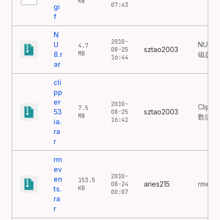
KB
07:43
gi
f
N
2010-
U
NU8 
4.7
sztao2003
08-25
MB
8.r
磁盘工
16:44
ar
cli
pp
er
2010-
Clippe
7.5
53
sztao2003
08-25
MB
数据库
16:41
ia.
ra
r
rm
ev
2010-
en
153.5
aries215
rmeve
08-24
KB
ts.
00:07
ra
r