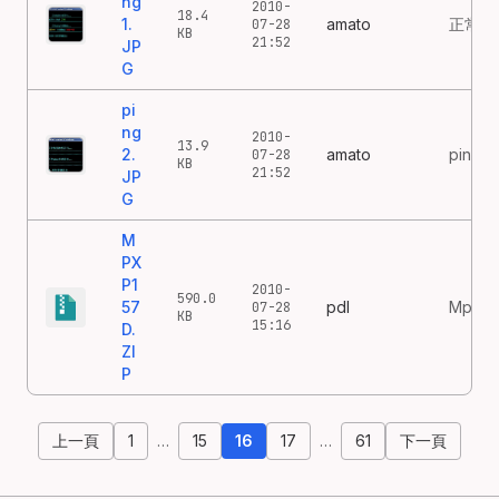
ng
2010-
18.4
1.
amato
正常pi
07-28
KB
21:52
JP
G
pi
ng
2010-
13.9
2.
amato
ping的
07-28
KB
21:52
JP
G
M
PX
P1
2010-
590.0
57
pdl
Mpxpla
07-28
KB
15:16
D.
ZI
P
上一頁
1
…
15
16
17
…
61
下一頁