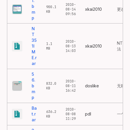
1.
2010-
b
900.1
xkai2010
更改口
08-14
KB
m
09:56
p
N
T
35
2010-
NT 3
1.1
1I
xkai2010
08-13
MB
法
14:03
M
E.r
ar
5
6.
2010-
832.0
b
doslike
无聊人
08-11
KB
16:42
m
p
Ba
2010-
636.2
t.r
pdl
一个病
08-08
KB
11:29
ar