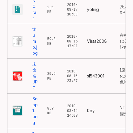
N
2010-
C.
强大的
2.5
yoling
08-17
MB
ra
XP可
10:08
r
th
u
在WIN
2010-
59.8
m
Vista2008
sp6
08-16
KB
17:01
b.j
软件
pg
未
命
[原创
2010-
20.3
名.
sl543001
化大师
08-15
KB
23:27
JP
色脚本
G
Sn
ap
2010-
NT 3
8.9
1.
Roy
08-14
KB
變更密
14:09
pn
g