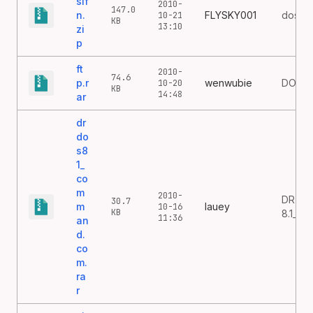
slf
2010-
147.0
n.
FLYSKY001
doslfn.
10-21
KB
13:10
zi
p
ft
2010-
74.6
p.r
wenwubie
DOS 
10-20
KB
14:48
ar
dr
do
s8
1_
co
m
2010-
DR-D
30.7
m
lauey
10-16
KB
8.1_C
11:36
an
d.
co
m.
ra
r