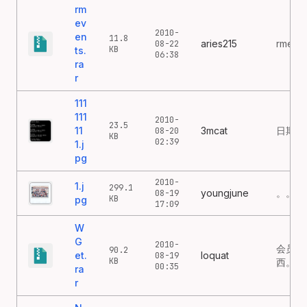
rm
ev
2010-
en
11.8
aries215
rmeven
08-22
KB
ts.
06:38
ra
r
111
111
2010-
23.5
11
3mcat
日期格
08-20
KB
02:39
1.j
pg
2010-
1.j
299.1
youngjune
。。。
08-19
KB
pg
17:09
W
G
2010-
会员cl
90.2
et.
loquat
08-19
KB
西。。
00:35
ra
r