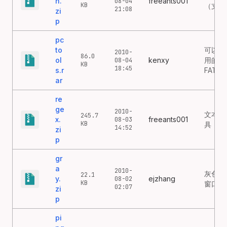
n.
freeants001
08-04
KB
（支持
21:08
zi
p
pc
to
可以在w
2010-
86.0
ol
kenxy
用的pc
08-04
KB
18:45
s.r
FAT32
ar
re
ge
2010-
文本文
245.7
x.
freeants001
08-03
KB
具（J
14:52
zi
p
gr
a
2010-
灰色（
22.1
y.
ejzhang
08-02
KB
窗口的
02:07
zi
p
pi