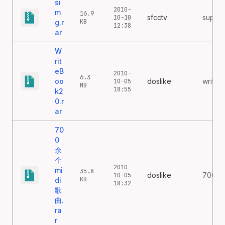
si
2010-
m
16.9
sfcctv
super 
10-10
KB
g.r
12:38
ar
W
rit
eB
2010-
6.3
oo
doslike
writeb
10-05
MB
18:55
k2
0.r
ar
70
0
余
个
2010-
mi
35.8
doslike
700个m
10-05
KB
di
18:32
歌
曲.
ra
r