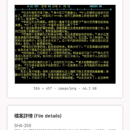
586 × 457 · image/png · 46.1 KB
檔案詳情 (File details)
SHA-256