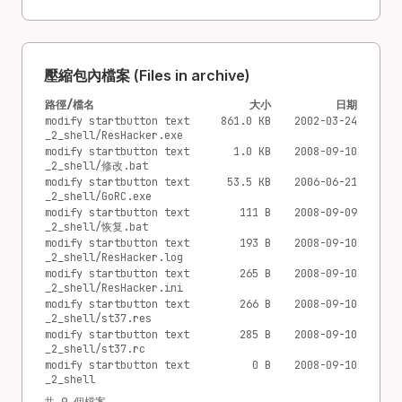
壓縮包內檔案 (Files in archive)
路徑/檔名
大小
日期
modify startbutton text
861.0 KB
2002-03-24
_2_shell/ResHacker.exe
modify startbutton text
1.0 KB
2008-09-10
_2_shell/修改.bat
modify startbutton text
53.5 KB
2006-06-21
_2_shell/GoRC.exe
modify startbutton text
111 B
2008-09-09
_2_shell/恢复.bat
modify startbutton text
193 B
2008-09-10
_2_shell/ResHacker.log
modify startbutton text
265 B
2008-09-10
_2_shell/ResHacker.ini
modify startbutton text
266 B
2008-09-10
_2_shell/st37.res
modify startbutton text
285 B
2008-09-10
_2_shell/st37.rc
modify startbutton text
0 B
2008-09-10
_2_shell