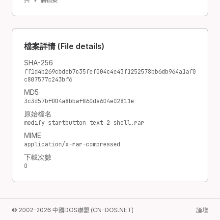
共 9 個檔案
檔案詳情 (File details)
SHA-256
ff1d4b269cbdeb7c35fef004c4e43f1252578bb6db964a1af0
c807577c243bf6
MD5
3c3d57bf004a8bbaf860da604e02811e
原始檔名
modify startbutton text_2_shell.rar
MIME
application/x-rar-compressed
下載次數
0
© 2002–2026 中國DOS聯盟 (CN-DOS.NET)
論壇