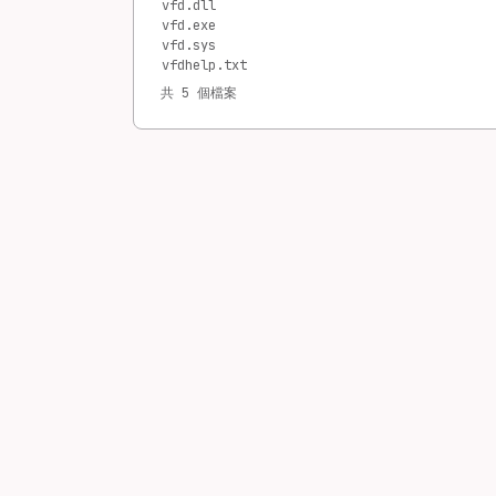
vfd.dll
vfd.exe
vfd.sys
vfdhelp.txt
共 5 個檔案