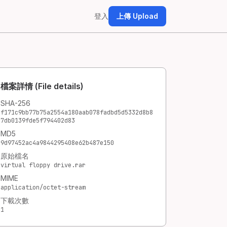
登入
上傳 Upload
檔案詳情 (File details)
SHA-256
f171c9bb77b75a2554a180aab078fadbd5d5332d8b8
7db0139fde5f794402d83
MD5
9d97452ac4a9844295408e62b487e150
原始檔名
virtual floppy drive.rar
MIME
application/octet-stream
下載次數
1