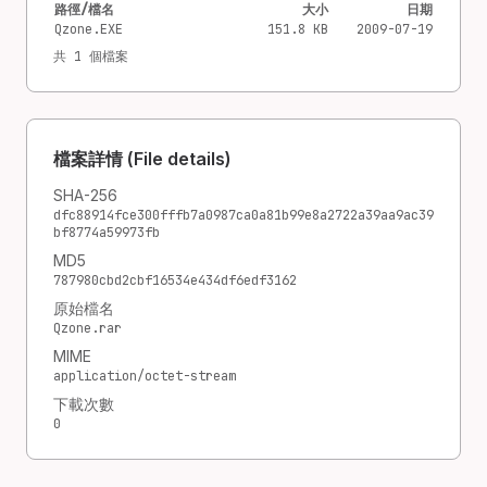
路徑/檔名
大小
日期
Qzone.EXE
151.8 KB
2009-07-19
共 1 個檔案
檔案詳情 (File details)
SHA-256
dfc88914fce300fffb7a0987ca0a81b99e8a2722a39aa9ac39
bf8774a59973fb
MD5
787980cbd2cbf16534e434df6edf3162
原始檔名
Qzone.rar
MIME
application/octet-stream
下載次數
0