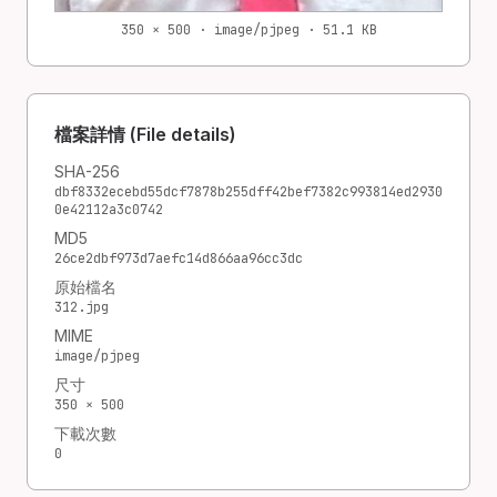
350 × 500 · image/pjpeg · 51.1 KB
檔案詳情 (File details)
SHA-256
dbf8332ecebd55dcf7878b255dff42bef7382c993814ed2930
0e42112a3c0742
MD5
26ce2dbf973d7aefc14d866aa96cc3dc
原始檔名
312.jpg
MIME
image/pjpeg
尺寸
350 × 500
下載次數
0