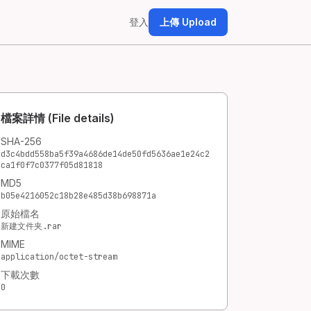
登入
上傳 Upload
檔案詳情 (File details)
SHA-256
d3c4bdd558ba5f39a4686de14de50fd5636ae1e24c2
ca1f0f7c0377f05d81818
MD5
b05e4216052c18b28e485d38b698871a
原始檔名
新建文件夹.rar
MIME
application/octet-stream
下載次數
0