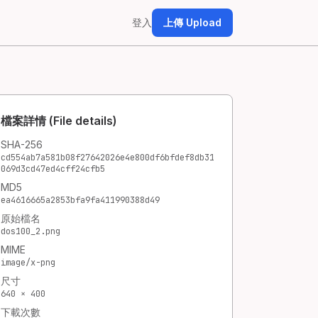
登入
上傳 Upload
檔案詳情 (File details)
SHA-256
cd554ab7a581b08f27642026e4e800df6bfdef8db31
069d3cd47ed4cff24cfb5
MD5
ea4616665a2853bfa9fa411990388d49
原始檔名
dos100_2.png
MIME
image/x-png
尺寸
640 × 400
下載次數