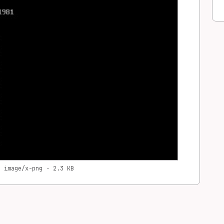
· image/x-png · 2.3 KB