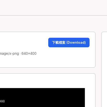
下載檔案 (Download)
 image/x-png · 640×400