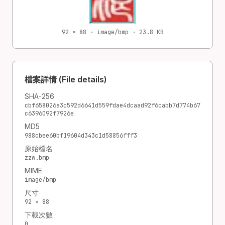
92 × 88 · image/bmp · 23.8 KB
檔案詳情 (File details)
SHA-256
cbf658026a3c592d6641d559fdae4dcaad92f6cabb7d774b67
c6396092f7926e
MD5
988cbee60bf19604d343c1d58856fff3
原始檔名
zzw.bmp
MIME
image/bmp
尺寸
92 × 88
下載次數
0