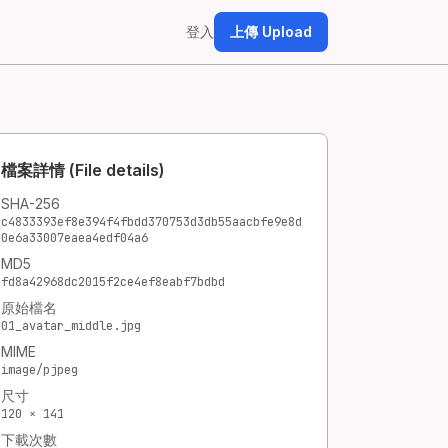
登入
上傳 Upload
檔案詳情 (File details)
SHA-256
c4833393ef8e394f4fbdd370753d3db55aacbfe9e8d
0e6a33007eaea4edf04a6
MD5
fd8a42968dc2015f2ce4ef8eabf7bdbd
原始檔名
01_avatar_middle.jpg
MIME
image/pjpeg
尺寸
120 × 141
下載次數