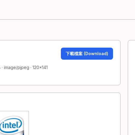
下載檔案 (Download)
· image/pjpeg · 120×141