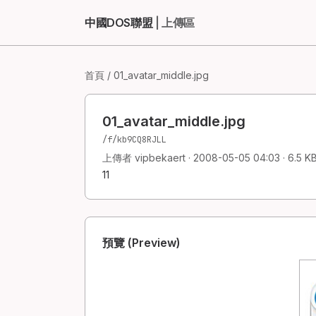
中國DOS聯盟
| 上傳區
首頁
/ 01_avatar_middle.jpg
01_avatar_middle.jpg
/f/kb9CQ8RJLL
上傳者 vipbekaert · 2008-05-05 04:03 · 6.5 KB 
11
預覽 (Preview)