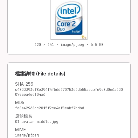
120 × 141 · image/pjpeg · 6.5 KB
檔案詳情 (File details)
SHA-256
c4833393ef8e394f4fbdd370753d3db55aacbfe9e8d0e6a330
07eaea4edf04a6
MD5
fd8a42968dc2015f2ce4ef8eabf7bdbd
原始檔名
01_avatar_middle.jpg
MIME
image/pjpeg