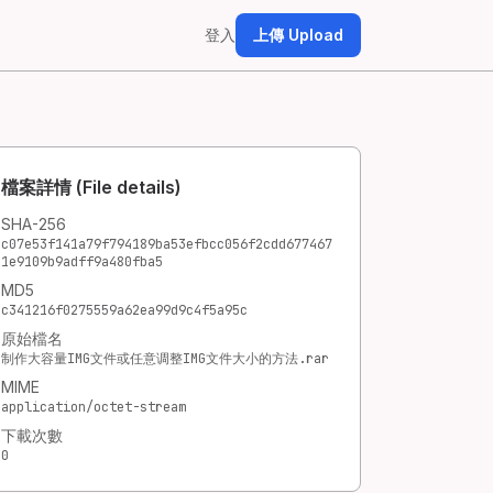
登入
上傳 Upload
檔案詳情 (File details)
SHA-256
c07e53f141a79f794189ba53efbcc056f2cdd677467
1e9109b9adff9a480fba5
MD5
c341216f0275559a62ea99d9c4f5a95c
原始檔名
制作大容量IMG文件或任意调整IMG文件大小的方法.rar
MIME
application/octet-stream
下載次數
0