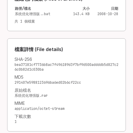
路徑/檔名
大小
日期
系统优化增强版..bat
143.4 KB
2008-10-28
共 1 個檔案
檔案詳情 (File details)
SHA-256
bea37181cf7736b8ac7f496189d3f7bf96500addddb5d827c2
6c0b82d1c030ba
MD5
291407e5988123696ba6ed02b6cf22cc
原始檔名
系统优化增强版.rar
MIME
application/octet-stream
下載次數
1