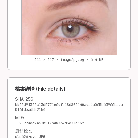
311 × 217 · image/pjpeg · 6.4 KB
檔案詳情 (File details)
SHA-256
bb32d91322c13d5771e6cfb18d803140aca4a065b63966baca
016fdeadb52154
MD5
ff7522add2a63b5f8bd8362d3d314347
原始檔名
plp626-eye.JPG