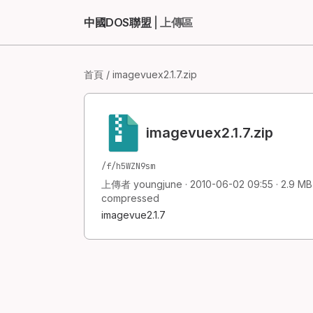
中國DOS聯盟
| 上傳區
首頁
/ imagevuex2.1.7.zip
imagevuex2.1.7.zip
/f/h5WZN9sm
上傳者 youngjune · 2010-06-02 09:55 · 2.9 MB ·
compressed
imagevue2.1.7