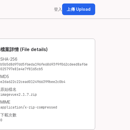
登入
上傳 Upload
檔案詳情 (File details)
SHA-256
b5b5d8d97dd5f6eda196fe68693f9f062cdeed8af6e
025797e81e4e7f8165cb5
MD5
e2da622c22cead0124966399bee2c0b4
原始檔名
imagevuex2.1.7.zip
MIME
application/x-zip-compressed
下載次數
0