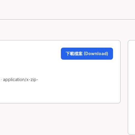
下載檔案 (Download)
 application/x-zip-