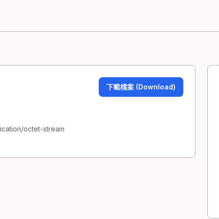
下載檔案 (Download)
ication/octet-stream