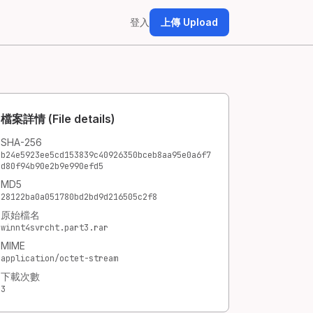
登入
上傳 Upload
檔案詳情 (File details)
SHA-256
b24e5923ee5cd153839c40926350bceb8aa95e0a6f7
d80f94b90e2b9e990efd5
MD5
28122ba0a051780bd2bd9d216505c2f8
原始檔名
winnt4svrcht.part3.rar
MIME
application/octet-stream
下載次數
3