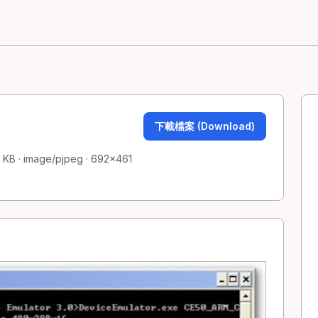
下載檔案 (Download)
 KB · image/pjpeg · 692×461