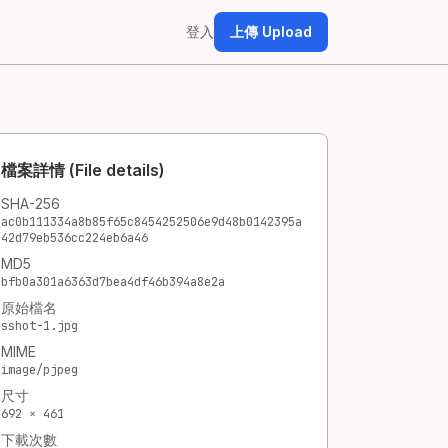
登入
上傳 Upload
檔案詳情 (File details)
SHA-256
ac0b111334a8b85f65c8454252506e9d48b0142395a
42d79eb536cc224eb6a46
MD5
bfb0a301a6363d7bea4df46b394a8e2a
原始檔名
sshot-1.jpg
MIME
image/pjpeg
尺寸
692 × 461
下載次數