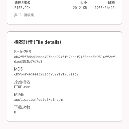
路徑/檔名
大小
日期
FIRE.COM
20.2 KB
1988-06-10
共 1 個檔案
檔案詳情 (File details)
SHA-256
ab4f5f7dba0cbea403bce9245fa2aadf7458eee3e9514ff2ef
daed853b67d7e8
MD5
6b954a9adaee3281cd9529e9f707ead2
原始檔名
FIRE.rar
MIME
application/octet-stream
下載次數
0