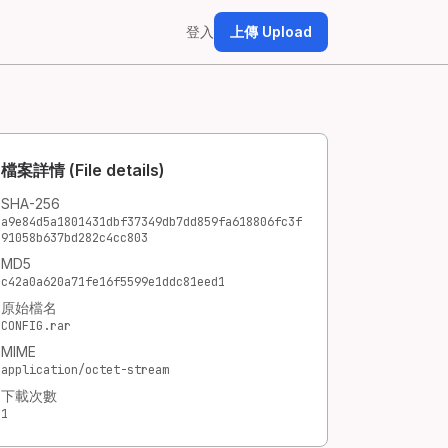
登入
上傳 Upload
檔案詳情 (File details)
SHA-256
a9e84d5a1801431dbf37349db7dd859fa618806fc3f
91058b637bd282c4cc803
MD5
c42a0a620a71fe16f5599e1ddc81eed1
原始檔名
CONFIG.rar
MIME
application/octet-stream
下載次數
1