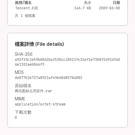
路徑/檔名
大小
日期
Tencent.EXE
146.7 KB
2009-06-08
共 1 個檔案
檔案詳情 (File details)
SHA-256
a92f19c1e59b8862ba1530cc18521fc32ef2e7308f2691dfa5
6e1181aeb864f3
MD5
de877b2e727a8921af49ed868578a882
原始檔名
腾讯图标点亮软件.rar
MIME
application/octet-stream
下載次數
0