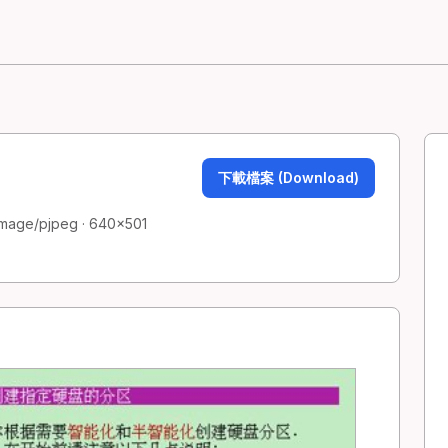
下載檔案 (Download)
image/pjpeg · 640×501