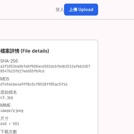
登入
上傳 Upload
檔案詳情 (File details)
SHA-256
a2f1052ea0bfa0f008ace502dcbfe6b2512afeb2657
8547b23fd17ed655fb9c6
MD5
d7456cbe4a9ff8c5cf8528ff85ac5f16
原始檔名
c3.jpg
MIME
image/pjpeg
尺寸
640 × 501
下載次數