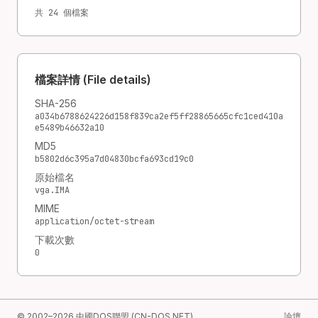
共 24 個檔案
檔案詳情 (File details)
SHA-256
a034b6788624226d158f839ca2ef5ff28865665cfc1ced410a
e5489b46632a10
MD5
b5802d6c395a7d04830bcfa693cd19c0
原始檔名
vga.IMA
MIME
application/octet-stream
下載次數
0
© 2002–2026 中國DOS聯盟 (CN-DOS.NET)
論壇