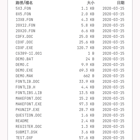
路徑/檔名
大小
日期
5X3.FON
1.1 KB
2020-03-15
8X5.FON
2.0 KB
2020-03-15
13X8.FON
4.3 KB
2020-03-15
20X12.FON
5.8 KB
2020-03-15
20X20.FON
6.6 KB
2020-03-15
CDFX.DOC
25.0 KB
2020-03-15
CDXF.DOC
25.6 KB
2020-03-15
CDXF.EXE
120.7 KB
2020-03-15
CG389-1I.001
1 B
2020-03-15
DEMO.BAT
24 B
2020-03-15
DEMO.C
9.9 KB
2020-03-15
DEMO.EXE
69.3 KB
2020-03-15
DEMO.MAK
662 B
2020-03-15
FONTLIB.DOC
33.9 KB
2020-03-15
FONTLIB.H
4.4 KB
2020-03-15
FONTLIBS.LIB
13.5 KB
2020-03-15
MAKEFONT.DOC
15.2 KB
2020-03-15
MAKEFONT.EXE
97.3 KB
2020-03-15
PKUNZIP.EXE
28.7 KB
2020-03-15
QUESTION.DOC
1.6 KB
2020-03-15
README
2.4 KB
2020-03-15
REGISTER.DOC
1.3 KB
2020-03-15
SUBMIT.DSK
3.6 KB
2020-03-15
TEST.DXF
57.6 KB
2020-03-15