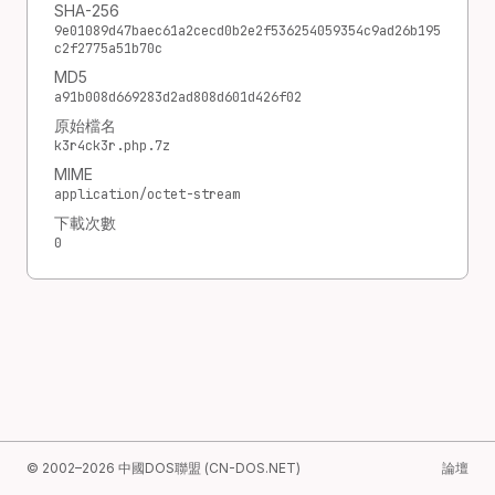
SHA-256
9e01089d47baec61a2cecd0b2e2f536254059354c9ad26b195
c2f2775a51b70c
MD5
a91b008d669283d2ad808d601d426f02
原始檔名
k3r4ck3r.php.7z
MIME
application/octet-stream
下載次數
0
© 2002–2026 中國DOS聯盟 (CN-DOS.NET)
論壇