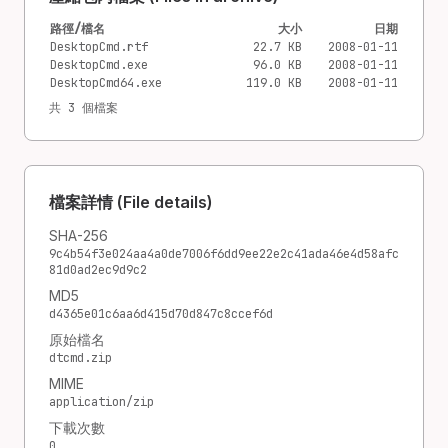
路徑/檔名
大小
日期
DesktopCmd.rtf
22.7 KB
2008-01-11
DesktopCmd.exe
96.0 KB
2008-01-11
DesktopCmd64.exe
119.0 KB
2008-01-11
共 3 個檔案
檔案詳情 (File details)
SHA-256
9c4b54f3e024aa4a0de7006f6dd9ee22e2c41ada46e4d58afc
81d0ad2ec9d9c2
MD5
d4365e01c6aa6d415d70d847c8ccef6d
原始檔名
dtcmd.zip
MIME
application/zip
下載次數
0