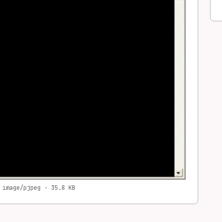
 image/pjpeg · 35.8 KB