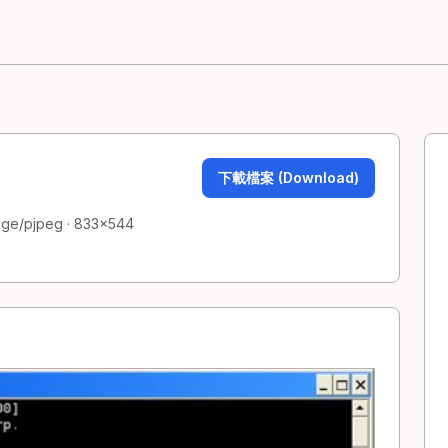
下載檔案 (Download)
age/pjpeg · 833×544