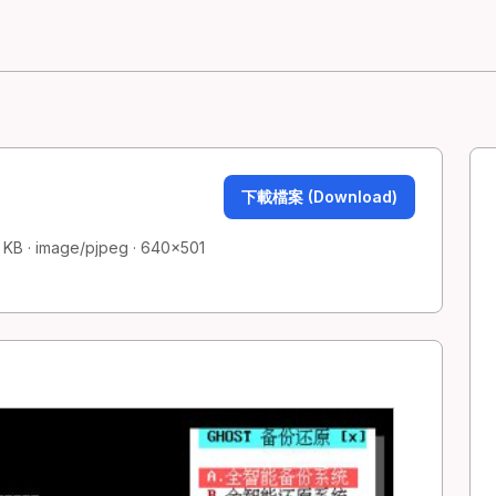
下載檔案 (Download)
KB · image/pjpeg · 640×501