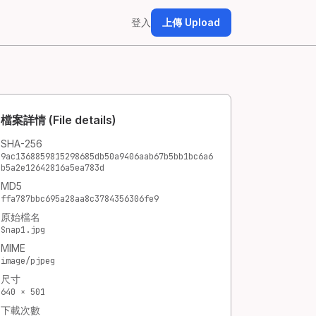
登入
上傳 Upload
檔案詳情 (File details)
SHA-256
9ac1368859815298685db50a9406aab67b5bb1bc6a6
b5a2e12642816a5ea783d
MD5
ffa787bbc695a28aa8c3784356306fe9
原始檔名
Snap1.jpg
MIME
image/pjpeg
尺寸
640 × 501
下載次數