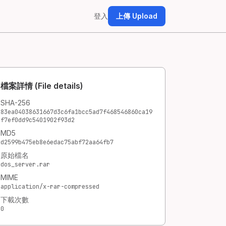
登入
上傳 Upload
檔案詳情 (File details)
SHA-256
83ea04038631667d3c6fa1bcc5ad7f468546860ca19
f7ef0dd9c5401902f93d2
MD5
d2599b475eb8e6edac75abf72aa64fb7
原始檔名
dos_server.rar
MIME
application/x-rar-compressed
下載次數
0