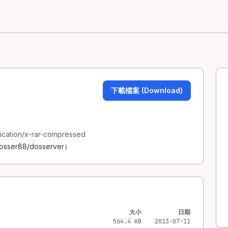
下載檔案 (Download)
lication/x-rar-compressed
ser88/dosserver）
大小
日期
564.4 KB
2013-07-11