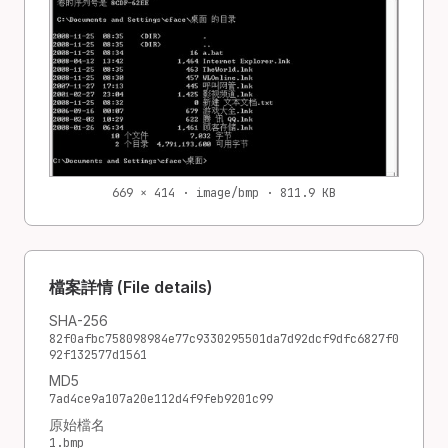
669 × 414 · image/bmp · 811.9 KB
檔案詳情 (File details)
SHA-256
82f0afbc758098984e77c9330295501da7d92dcf9dfc6827f0
92f132577d1561
MD5
7ad4ce9a107a20e112d4f9feb9201c99
原始檔名
1.bmp