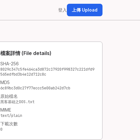
登入
上傳 Upload
檔案詳情 (File details)
SHA-256
8029c347c5fe464ca3d872c17920f998327c221dfd9
565edfbd3b4e12d712c8c
MD5
6c89bc3d0c27f77eccc5e00ab242d7cb
原始檔名
黑客基础之DOS.txt
MIME
text/plain
下載次數
0