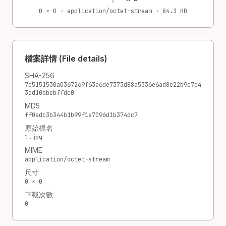
0 × 0 · application/octet-stream · 84.3 KB
檔案詳情 (File details)
SHA-256
7c5151530a0367269f63a6de7373d88a5336e6ad8e22b9c7e4
3ed10bbebffdc0
MD5
ff0adc3b344b1b99f1e7096d1b374dc7
原始檔名
1.jpg
MIME
application/octet-stream
尺寸
0 × 0
下載次數
0