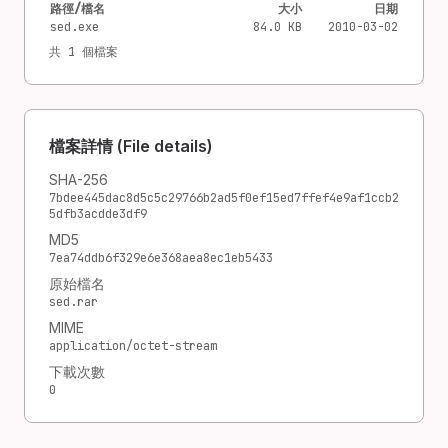
路徑/檔名
大小
日期
sed.exe
84.0 KB
2010-03-02
共 1 個檔案
檔案詳情 (File details)
SHA-256
7bdee445dac8d5c5c29766b2ad5f0ef15ed7ffef4e9af1ccb2
5dfb3acdde3df9
MD5
7ea74ddb6f329e6e368aea8ec1eb5433
原始檔名
sed.rar
MIME
application/octet-stream
下載次數
0