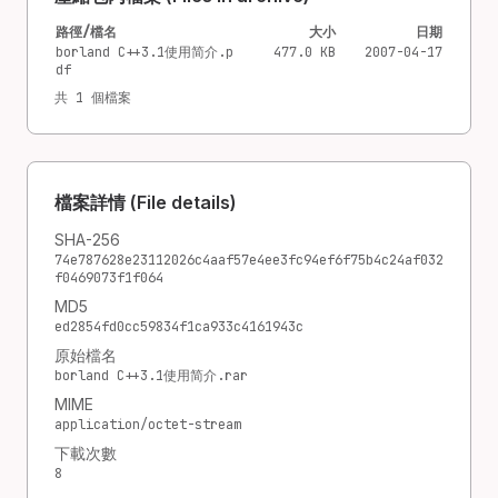
路徑/檔名
大小
日期
borland C++3.1使用简介.p
477.0 KB
2007-04-17
df
共 1 個檔案
檔案詳情 (File details)
SHA-256
74e787628e23112026c4aaf57e4ee3fc94ef6f75b4c24af032
f0469073f1f064
MD5
ed2854fd0cc59834f1ca933c4161943c
原始檔名
borland C++3.1使用简介.rar
MIME
application/octet-stream
下載次數
8