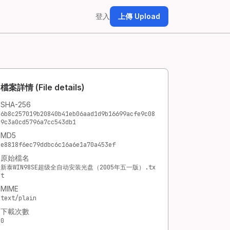
登入
上傳 Upload
檔案詳情 (File details)
SHA-256
6b8c257019b20840b41eb06aad1d9b16699acfe9c08
9c3a0cd5796a7cc543db1
MD5
e8818f6ec79ddbc6c16a6e1a70a453ef
原始檔名
新泰WIN98SE超级全自动安装光盘（2005年五一版）.tx
t
MIME
text/plain
下載次數
0