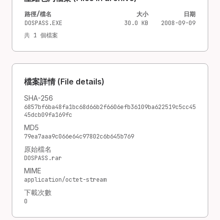
路徑/檔名
大小
日期
DOSPASS.EXE
30.0 KB
2008-09-09
共 1 個檔案
檔案詳情 (File details)
SHA-256
6857bf6ba48fa1bc68d66b2f6606efb36109ba622519c5cc45
45dcb09fa169fc
MD5
79ea7aaa9c066e64c97802c6b645b769
原始檔名
DOSPASS.rar
MIME
application/octet-stream
下載次數
0