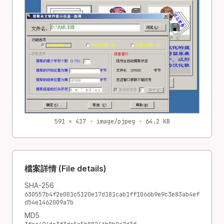
591 × 417 · image/pjpeg · 64.2 KB
檔案詳情 (File details)
SHA-256
630557b4f2e001c5120e17d181cab1ff1066b9e9c3e83ab4ef
d54e1462009a7b
MD5