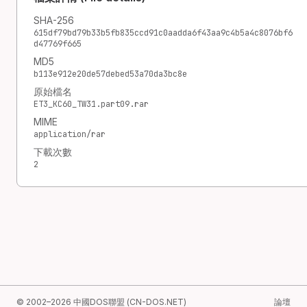
SHA-256
615df79bd79b33b5fb835ccd91c0aadda6f43aa9c4b5a4c8076bf6
d47769f665
MD5
b113e912e20de57debed53a70da3bc8e
原始檔名
ET3_KC60_TW31.part09.rar
MIME
application/rar
下載次數
2
© 2002–2026 中國DOS聯盟 (CN-DOS.NET)
論壇