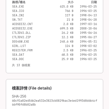
路徑/檔名
大小
日期
SEA.EXE
615.0 KB
1996-03-25
SEA.ICO
766 B
1996-03-25
SEA.INI
117 B
1998-04-13
SN.TXT
21 B
1998-04-28
ACDSEE32.CNT
2.0 KB
1997-03-16
ACDSEE32.EXE
699.5 KB
2008-10-06
CTL3DV2.DLL
26.2 KB
1995-06-26
CTL3DV2.ZIP
12.1 KB
1995-06-27
DOS4GW.EXE
248.6 KB
1994-05-31
GIRL.LST
124 B
1998-03-02
REGISTER.FRM
2.5 KB
1996-03-25
SEA.DAT
68.5 KB
1996-03-25
SEA.DOC
25.9 KB
1996-03-25
共 13 個檔案
檔案詳情 (File details)
SHA-256
60c91a82e656b2ea532e3823cb0829bac3e4ed1993d8d6b4cf
66f90fd8b82a8b