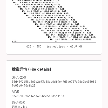
621 × 383 · image/pjpeg · 62.9 KB
檔案詳情 (File details)
SHA-256
55d4592658b360e26f3c88ae0df9e4fd5de737d76c1b455082
9a05e0476cfb20
MD5
0b6051a576c14da485b685c8d5d110af
原始檔名
记事本.jpg