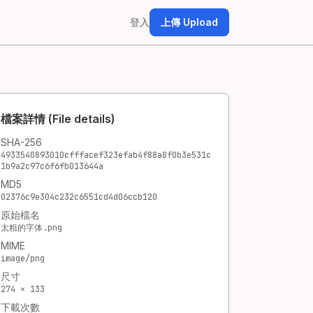
登入
上傳 Upload
檔案詳情 (File details)
SHA-256
4933540893010cfffacef323efab4f88a8f0b3e531c
1b9a2c97c6f6fb013644a
MD5
02376c9e304c232c6551cd4d06ccb120
原始檔名
太粗的字体.png
MIME
image/png
尺寸
274 × 133
下載次數