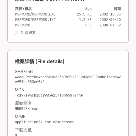
路徑/檔名
大小
日期
MBRWORK/MBRWORK.EXE
25.5 KB
2002-10-05
MBRWORK/MBRWORK.TXT
1.2 KB
2002-06-20
MBRWORK
0 B
2008-04-02
共 3 個檔案
檔案詳情 (File details)
SHA-256
46ee09dcf0c4bbd5c1c603b7b7221012d3ce007adbc16d6c46
cf53bb353ee548
MD5
fc197a94cb20c9985e254f8bb58f244e
原始檔名
MBRWORK.rar
MIME
application/x-rar-compressed
下載次數
0