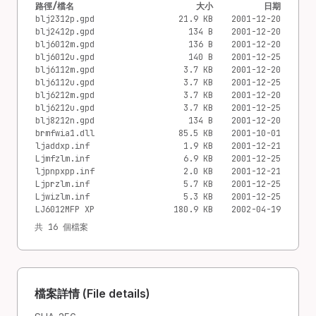
路徑/檔名
大小
日期
blj2312p.gpd
21.9 KB
2001-12-20
blj2412p.gpd
134 B
2001-12-20
blj6012m.gpd
136 B
2001-12-20
blj6012u.gpd
140 B
2001-12-25
blj6112m.gpd
3.7 KB
2001-12-20
blj6112u.gpd
3.7 KB
2001-12-25
blj6212m.gpd
3.7 KB
2001-12-20
blj6212u.gpd
3.7 KB
2001-12-25
blj8212n.gpd
134 B
2001-12-20
brmfwia1.dll
85.5 KB
2001-10-01
ljaddxp.inf
1.9 KB
2001-12-21
Ljmfzlm.inf
6.9 KB
2001-12-25
ljpnpxpp.inf
2.0 KB
2001-12-21
Ljprzlm.inf
5.7 KB
2001-12-25
Ljwizlm.inf
5.3 KB
2001-12-25
LJ6012MFP XP
180.9 KB
2002-04-19
共 16 個檔案
檔案詳情 (File details)