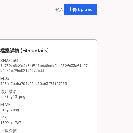
登入
上傳 Upload
檔案詳情 (File details)
SHA-256
3e759d6849a4cf4f513b668ddb0be052f633af1c27b
b4d04679b6021d6177633
MD5
5286e7aeba703d314b50c03f75f37355
原始檔名
tuxing13.png
MIME
image/png
尺寸
1599 × 767
下載次數