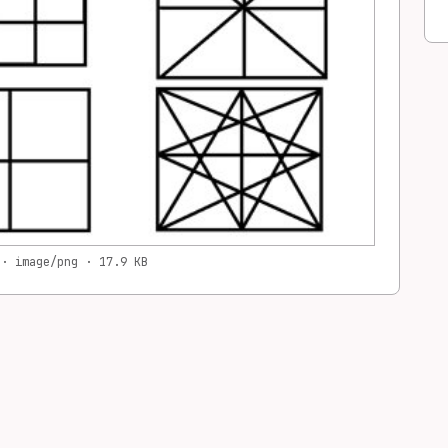
 · image/png · 17.9 KB