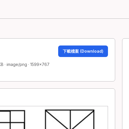
下載檔案 (Download)
KB · image/png · 1599×767