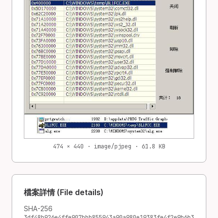
474 × 440 · image/pjpeg · 61.8 KB
檔案詳情 (File details)
SHA-256
3df48b926e4ffe907bbb855943a90a980e19383fe4f2e9b6b3