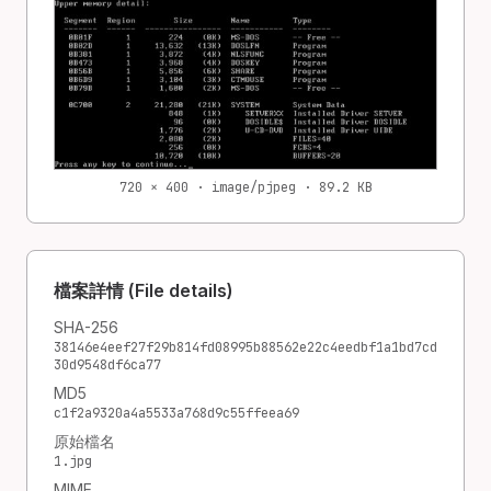
720 × 400 · image/pjpeg · 89.2 KB
檔案詳情 (File details)
SHA-256
38146e4eef27f29b814fd08995b88562e22c4eedbf1a1bd7cd
30d9548df6ca77
MD5
c1f2a9320a4a5533a768d9c55ffeea69
原始檔名
1.jpg
MIME