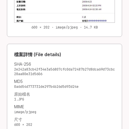
600 × 202 · image/pjpeg · 14.7 KB
檔案詳情 (File details)
SHA-256
2e242a83cb42f34e3a56807cfc0da72487b27d8dca69d73cbc
28aa80e31d5606
MD5
0a6654d773731de297b4b26d5d93d24e
原始檔名
1.JPG
MIME
image/pjpeg
尺寸
600 × 202