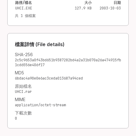
路徑/檔名
大小
日期
UHCI.EXE
127.9 KB
2003-10-03
共 1 個檔案
檔案詳情 (File details)
SHA-256
2c5c9653a0f43bd651b9387282bd4a2a31b070a26a474915fb
1cd6556e406f17
MD5
6bdac4a90e0e6ac3ceda013687a94ced
原始檔名
UHCI.rar
MIME
application/octet-stream
下載次數
0