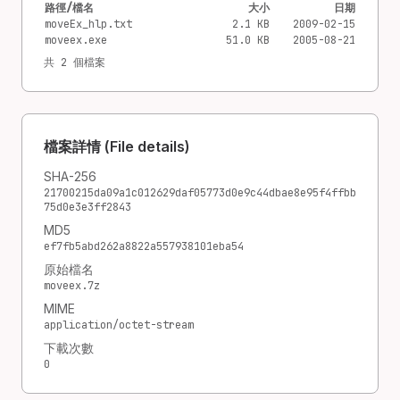
路徑/檔名
大小
日期
moveEx_hlp.txt
2.1 KB
2009-02-15
moveex.exe
51.0 KB
2005-08-21
共 2 個檔案
檔案詳情 (File details)
SHA-256
21700215da09a1c012629daf05773d0e9c44dbae8e95f4ffbb
75d0e3e3ff2843
MD5
ef7fb5abd262a8822a557938101eba54
原始檔名
moveex.7z
MIME
application/octet-stream
下載次數
0