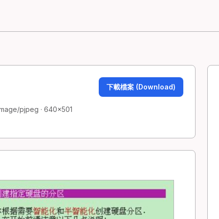
下載檔案 (Download)
 image/pjpeg · 640×501