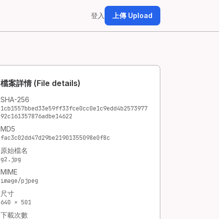
登入
上傳 Upload
檔案詳情 (File details)
SHA-256
1cb1557bbed33e59ff33fce0cc0e1c9edd4b2573977
92c161357876adbe14622
MD5
fac3c02dd47d29be21901355098e0f8c
原始檔名
g2.jpg
MIME
image/pjpeg
尺寸
640 × 501
下載次數