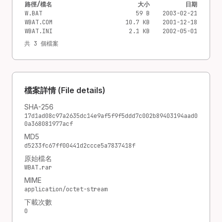
路徑/檔名
大小
日期
W.BAT
59 B
2003-02-21
WBAT.COM
10.7 KB
2001-12-18
WBAT.INI
2.1 KB
2002-05-01
共 3 個檔案
檔案詳情 (File details)
SHA-256
17d1ad08c97a2635dc14e9af5f9f5ddd7c002b89403194aad0
0a368081977acf
MD5
d5233fc67ff00441d2ccce5a7837418f
原始檔名
WBAT.rar
MIME
application/octet-stream
下載次數
0