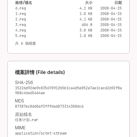
路徑/檔名
大小
日期
6.reg
4.1 KB
2008-04-15
1.reg
1.0 KB
2008-04-15
2.reg
4.1 KB
2008-04-15
3.reg
606 B
2008-04-15
4.reg
3.8 KB
2008-04-15
5.reg
1.0 KB
2008-04-15
共 6 個檔案
檔案詳情 (File details)
SHA-256
15226d926e9c835670912b5b1ca4d5e052a7ae1cac62692f8a
908c4da65464ae
MD5
87387ec8dd0af3fffda6073314308dc6
原始檔名
任务计划.rar
MIME
application/octet-stream